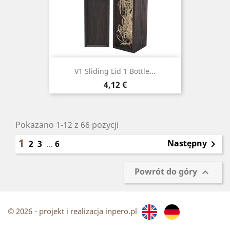
V1 Sliding Lid 1 Bottle...
Cena
4,12 €
Pokazano 1-12 z 66 pozycji
1
Następny
2
3
…
6

Powrót do góry

© 2026 - projekt i realizacja inpero.pl