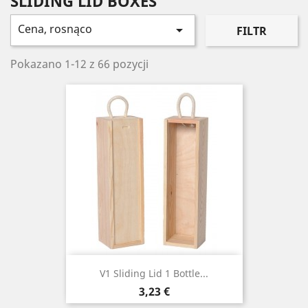
SLIDING LID BOXES
Cena, rosnąco

FILTR
Pokazano 1-12 z 66 pozycji
V1 Sliding Lid 1 Bottle...
Cena
3,23 €