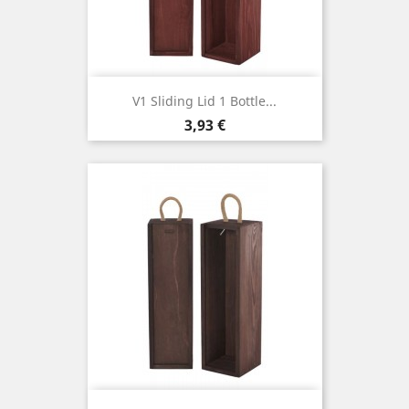
V1 Sliding Lid 1 Bottle...
Cena
3,93 €