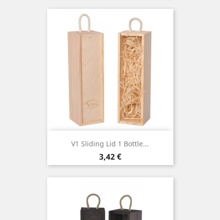
V1 Sliding Lid 1 Bottle...
Cena
3,42 €