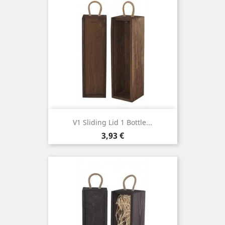
V1 Sliding Lid 1 Bottle...
Cena
3,93 €