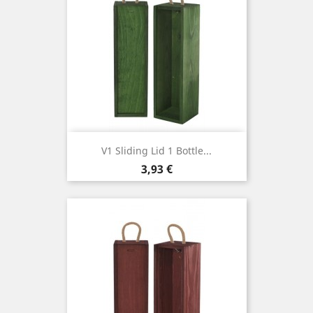
V1 Sliding Lid 1 Bottle...
Cena
3,93 €