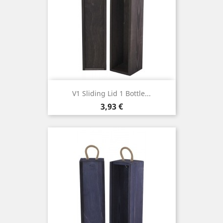
V1 Sliding Lid 1 Bottle...
Cena
3,93 €