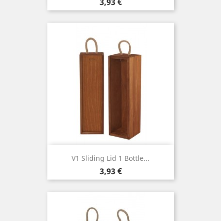
Cena
3,93 €
V1 Sliding Lid 1 Bottle...
Cena
3,93 €