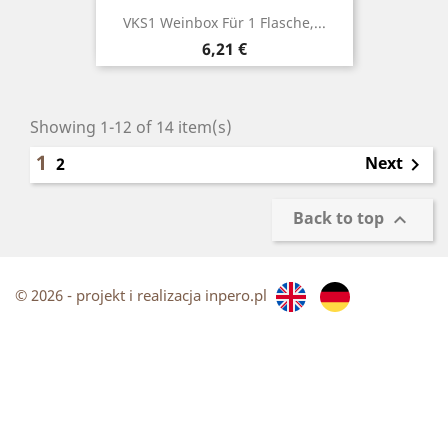
VKS1 Weinbox Für 1 Flasche,...
Price
6,21 €
Showing 1-12 of 14 item(s)
1
Next
2

Back to top

© 2026 - projekt i realizacja inpero.pl