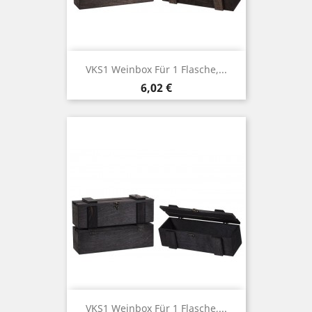
VKS1 Weinbox Für 1 Flasche,...
Price
6,02 €
VKS1 Weinbox Für 1 Flasche,...