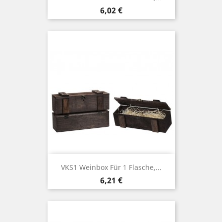
Price
6,02 €
VKS1 Weinbox Für 1 Flasche,...
Price
6,21 €