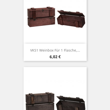
VKS1 Weinbox Für 1 Flasche,...
Price
6,02 €