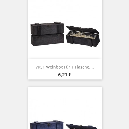
VKS1 Weinbox Für 1 Flasche,...
Price
6,21 €