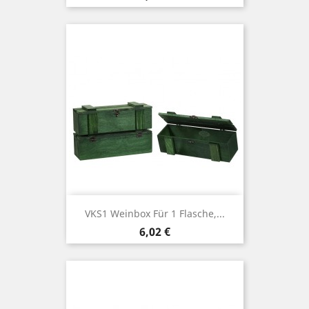
VKS1 Weinbox Für 1 Flasche,...
Price
6,02 €